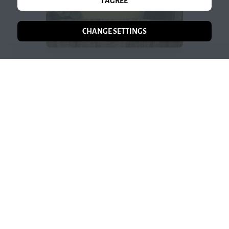
I AGREE
CHANGE SETTINGS
VISIT OUR EVENT
Urlaub
ab dem 14.8.26 sind wir wieder
da!