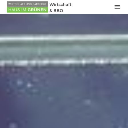
Wirtschaft
& BBQ
Haus Im
Grünen